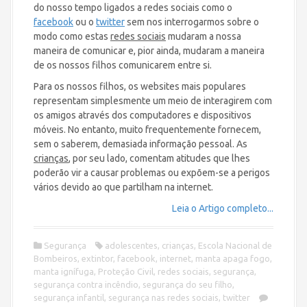
do nosso tempo ligados a redes sociais como o
facebook
ou o
twitter
sem nos interrogarmos sobre o
modo como estas
redes sociais
mudaram a nossa
maneira de comunicar e, pior ainda, mudaram a maneira
de os nossos filhos comunicarem entre si.
Para os nossos filhos, os websites mais populares
representam simplesmente um meio de interagirem com
os amigos através dos computadores e dispositivos
móveis. No entanto, muito frequentemente fornecem,
sem o saberem, demasiada informação pessoal. As
crianças
, por seu lado, comentam atitudes que lhes
poderão vir a causar problemas ou expõem-se a perigos
vários devido ao que partilham na internet.
Leia o Artigo completo...
Segurança
adolescentes
,
crianças
,
Escola Nacional de
Bombeiros
,
extintor
,
facebook
,
internet
,
manta apaga fogo
,
manta ignífuga
,
Proteção Civil
,
redes sociais
,
segurança
,
segurança contra incêndio
,
segurança do seu filho
,
segurança infantil
,
segurança nas redes sociais
,
twitter