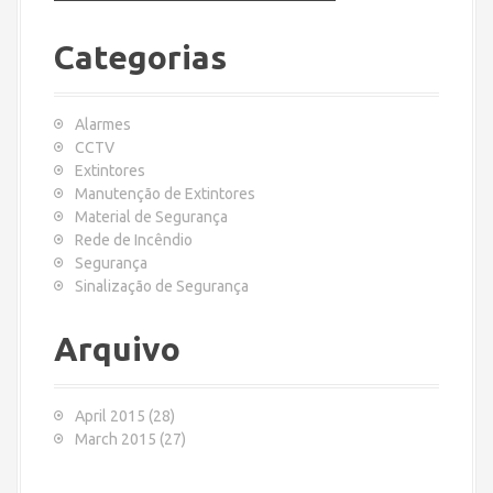
r
c
Categorias
h
f
o
Alarmes
r
CCTV
:
Extintores
Manutenção de Extintores
Material de Segurança
Rede de Incêndio
Segurança
Sinalização de Segurança
Arquivo
April 2015
(28)
March 2015
(27)