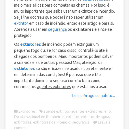
meio mais eficaz para combater as chamas. Por isso, é
muito importante que saiba usar um
extintor de incêndio
.
Se já lhe ocorreu que poderá não saber utilizar um
extintor
em caso de incêndio, então este artigo é para si.
Aprenda a usar em
segurança
os
extintores
e sinta-se
protegido.
Os
extintores
de incêndio podem extinguir um
pequeno fogo ou, se for caso disso, controlá-lo até à
chegada dos bombeiros. Mais importante: podem salvar
a sua vida e a de outras pessoas! Mas, atenção: os
extintores
só são eficazes se usados corretamente e
em determinadas condições! É por isso que é tão
importante dominar o seu uso correto bem como
conhecer os
agentes extintores
que estamos a usar.
Leia o Artigo completo...
Extintores
agente extintor
,
agentes extintores
,
enb
,
Escola Nacional de Bombeiros
,
extintor
,
extintor de água
,
extintores
,
extintores de incêndio
,
segurança
Leave a
comment