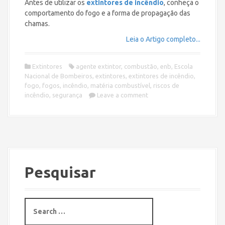
Antes de utilizar os
extintores de incêndio
, conheça o
comportamento do fogo e a forma de propagação das
chamas.
Leia o Artigo completo...
Extintores
agente extintor
,
combustão
,
enb
,
Escola
Nacional de Bombeiros
,
extintores
,
extintores de incêndio
,
fogo
,
fogos
,
incêndio
,
matéria combustível
,
riscos de
incêndio
,
segurança
Leave a comment
Pesquisar
S
e
a