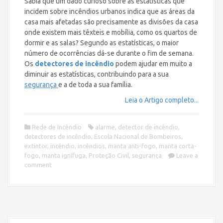
Sabia que um dado curioso sobre as estatísticas que
incidem sobre incêndios urbanos indica que as áreas da
casa mais afetadas são precisamente as divisões da casa
onde existem mais têxteis e mobília, como os quartos de
dormir e as salas? Segundo as estatísticas, o maior
número de ocorrências dá-se durante o fim de semana.
Os
detectores de incêndio
podem ajudar em muito a
diminuir as estatísticas, contribuindo para a sua
segurança
e a de toda a sua família.
Leia o Artigo completo...
Rede de Incêndio
alarme
,
detector de incêndio
,
detectores de incêndio
,
Escola Nacional de Bombeiros
,
extintor
,
incêndio
,
incêndios
,
manta anti-fogo
,
manta corta-
fogo
,
manta ignífuga
,
Proteção Civil
,
segurança
Leave a
comment