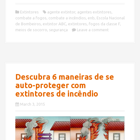
Extintores
agente extintor
,
agentes extintores
,
combate a fogos
,
combate a incêndios
,
enb
,
Escola Nacional
de Bombeiros
,
extintor ABC
,
extintores
,
fogos da classe F
,
meios de socorro
,
segurança
Leave a comment
Descubra 6 maneiras de se
auto-proteger com
extintores de incêndio
March 3, 2015