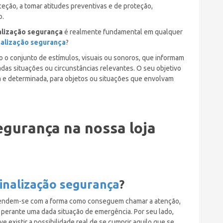
eção, a tomar atitudes preventivas e de proteção,
o.
alização segurança
é realmente fundamental em qualquer
nalização segurança
?
 o conjunto de estímulos, visuais ou sonoros, que informam
das situações ou circunstâncias relevantes. O seu objetivo
a e determinada, para objetos ou situações que envolvam
egurança na nossa loja
inalização segurança
?
endem-se com a forma como conseguem chamar a atenção,
 perante uma dada situação de emergência. Por seu lado,
e existir a possibilidade real de se cumprir aquilo que se