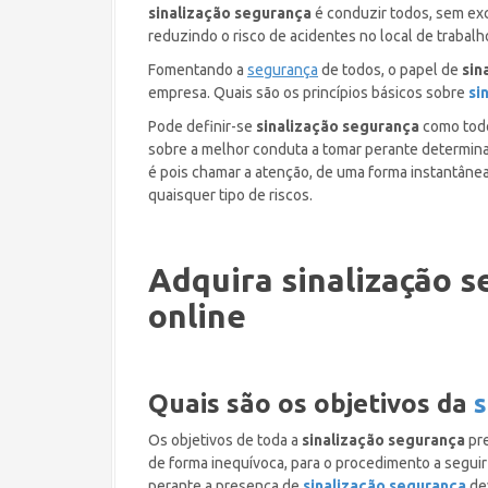
sinalização segurança
é conduzir todos, sem exc
reduzindo o risco de acidentes no local de trabalh
Fomentando a
segurança
de todos, o papel de
sin
empresa. Quais são os princípios básicos sobre
si
Pode definir-se
sinalização segurança
como todo
sobre a melhor conduta a tomar perante determina
é pois chamar a atenção, de uma forma instantâne
quaisquer tipo de riscos.
Adquira sinalização s
online
Quais são os objetivos da
s
Os objetivos de toda a
sinalização segurança
pr
de forma inequívoca, para o procedimento a seguir
perante a presença de
sinalização segurança
dev