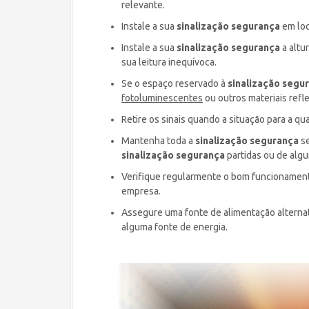
relevante.
Instale a sua
sinalização segurança
em loc
Instale a sua
sinalização segurança
a altu
sua leitura inequívoca.
Se o espaço reservado à
sinalização segu
fotoluminescentes
ou outros materiais refl
Retire os sinais quando a situação para a qua
Mantenha toda a
sinalização segurança
s
sinalização segurança
partidas ou de alg
Verifique regularmente o bom funcionamento
empresa.
Assegure uma fonte de alimentação alterna
alguma fonte de energia.