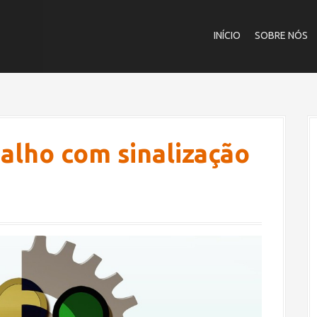
INÍCIO
SOBRE NÓS
balho com sinalização