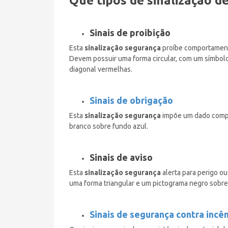
Que tipos de sinalização d
Sinais de proibição
Esta
sinalização segurança
proíbe comportament
Devem possuir uma forma circular, com um símbol
diagonal vermelhas.
Sinais de obrigação
Esta
sinalização segurança
impõe um dado compo
branco sobre fundo azul.
Sinais de aviso
Esta
sinalização segurança
alerta para perigo o
uma forma triangular e um pictograma negro sobre
Sinais de segurança contra incê